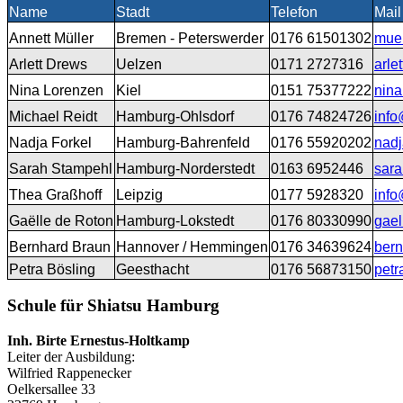
Name
Stadt
Telefon
Mail
Annett Müller
Bremen - Peterswerder
0176 61501302
muel
Arlett Drews
Uelzen
0171 2727316
arle
Nina Lorenzen
Kiel
0151 75377222
nin
Michael Reidt
Hamburg-Ohlsdorf
0176 74824726
info
Nadja Forkel
Hamburg-Bahrenfeld
0176 55920202
nadj
Sarah Stampehl
Hamburg-Norderstedt
0163 6952446
sar
Thea Graßhoff
Leipzig
0177 5928320
info
Gaëlle de Roton
Hamburg-Lokstedt
0176 80330990
gae
Bernhard Braun
Hannover / Hemmingen
0176 34639624
ber
Petra Bösling
Geesthacht
0176 56873150
pet
Schule für Shiatsu Hamburg
Inh. Birte Ernestus-Holtkamp
Leiter der Ausbildung:
Wilfried Rappenecker
Oelkersallee 33